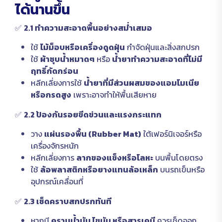
ได้นานขึ้น
✅
2.1 ทำความสะอาดพื้นอย่างสม่ำเสมอ
ใช้
ไม้ม็อบหรือเครื่องดูดฝุ่น
กำจัดฝุ่นและสิ่งสกปรก
ใช้
ผ้าชุบน้ำหมาดๆ
หรือ
น้ำยาทำความสะอาดที่ไม่มี
ฤทธิ์กัดกร่อน
หลีกเลี่ยงการใช้
น้ำยาที่มีส่วนผสมของแอมโมเนีย
หรือกรดสูง
เพราะอาจทำให้พื้นเสียหาย
✅
2.2 ป้องกันรอยขีดข่วนและแรงกระแทก
วาง
แผ่นรองพื้น (Rubber Mat)
ใต้เฟอร์นิเจอร์หรือ
เครื่องจักรหนัก
หลีกเลี่ยงการ
ลากของแข็งหรือโลหะ
บนพื้นโดยตรง
ใช้
ล้อพลาสติกหรือยางแทนล้อเหล็ก
บนรถเข็นหรือ
อุปกรณ์เคลื่อนที่
✅
2.3 เช็ดคราบสกปรกทันที
หากมี
คราบน้ำมัน ไขมัน หรือสารเคมี
ควรเช็ดออก