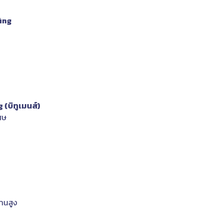
ing
(บิทูเมนส์)
ศษ
านสูง