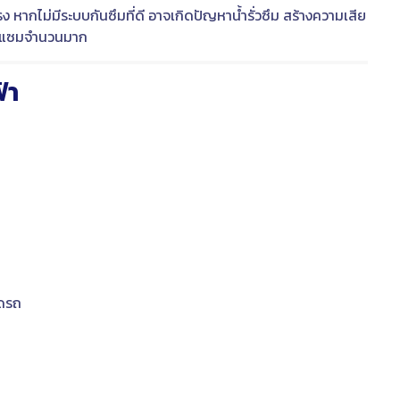
หากไม่มีระบบกันซึมที่ดี อาจเกิดปัญหาน้ำรั่วซึม สร้างความเสีย
่อมแซมจำนวนมาก
้า
อดรถ