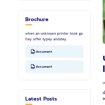
Brochure
when an unknown printer took ga
lley offer typey anddey.
document
document
บ
พ
Latest Posts
จ