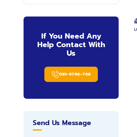
พ
บ
If You Need Any
Help Contact With
Us
081-9796-798
Send Us Message