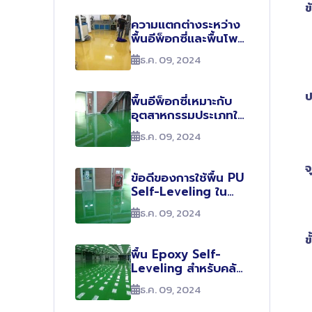
ข
ความแตกต่างระหว่าง
พื้นอีพ็อกซี่และพื้นโพลี
ยูรีเทน
ธ.ค. 09, 2024
ป
พื้นอีพ็อกซี่เหมาะกับ
อุตสาหกรรมประเภทใด
บ้าง?
ธ.ค. 09, 2024
จ
ข้อดีของการใช้พื้น PU
Self-Leveling ใน
โรงงานอาหาร
ธ.ค. 09, 2024
ข
พื้น Epoxy Self-
Leveling สำหรับคลัง
สินค้า
ธ.ค. 09, 2024