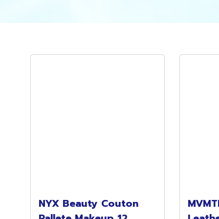
NYX Beauty Couton
MVMTH
Pallete Makeup 12
Leathe