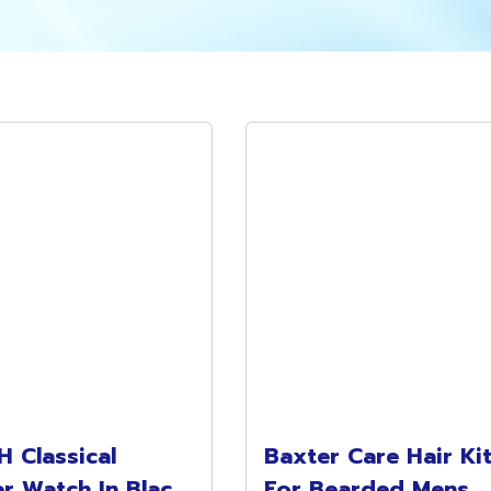
 Classical
Baxter Care Hair Ki
r Watch In Black
For Bearded Mens