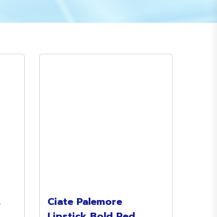
t
Ciate Palemore
Lipstick Bold Red