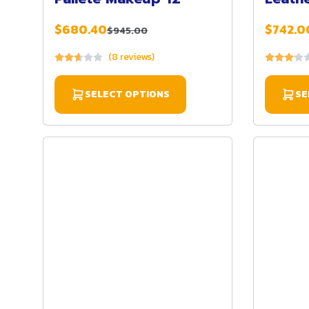
(Digita
$680.40
$742.0
$945.00
(8 reviews)
SELECT OPTIONS
SE