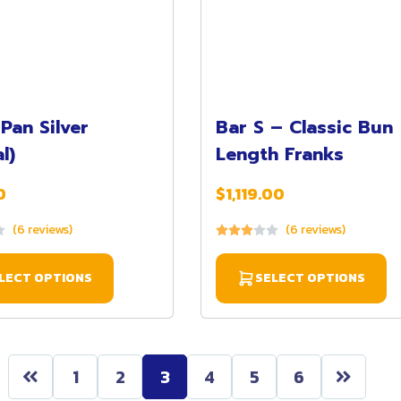
Pan Silver
Bar S – Classic Bun
l)
Length Franks
0
$1,119.00
(6 reviews)
(6 reviews)
LECT OPTIONS
SELECT OPTIONS
1
2
3
4
5
6