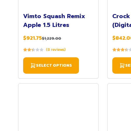
Vimto Squash Remix
Crock
Apple 1.5 Litres
(Digita
$921.75
$842.0
$1,229.00
(8 reviews)
SELECT OPTIONS
SE